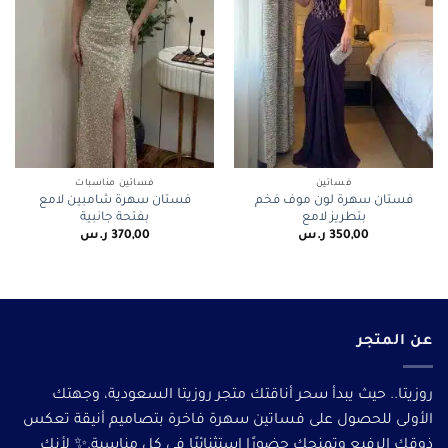
فساتين
فساتين مناسبات
فستان سهرة لون موف فخم
فستان سهرة شامبين لامع
بتطريز لامع
بفتحة جانبية
350,00
ر.س
370,00
ر.س
عن المتجر
روزيتا.. حيث يبدأ سحر أناقتك متجر روزيتا السعودية، وجهتك
الأولى للحصول على فساتين سهرة فاخرة بتصاميم أنيقة تعكس
ذوقك الرفيع وتمنحك حضورًا استثنائيًا في كل مناسبة.✨ لأنكِ