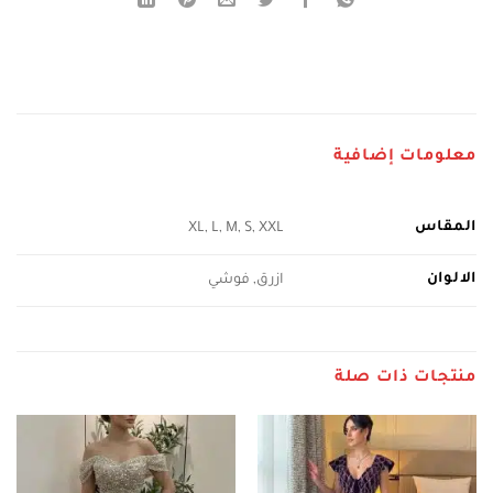
معلومات إضافية
المقاس
XL, L, M, S, XXL
الالوان
ازرق, فوشي
منتجات ذات صلة