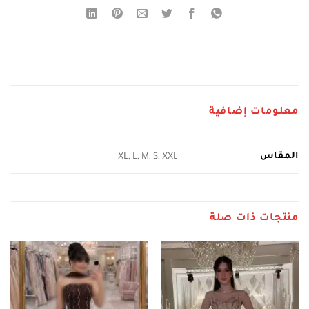
معلومات إضافية
المقاس
XL, L, M, S, XXL
منتجات ذات صلة