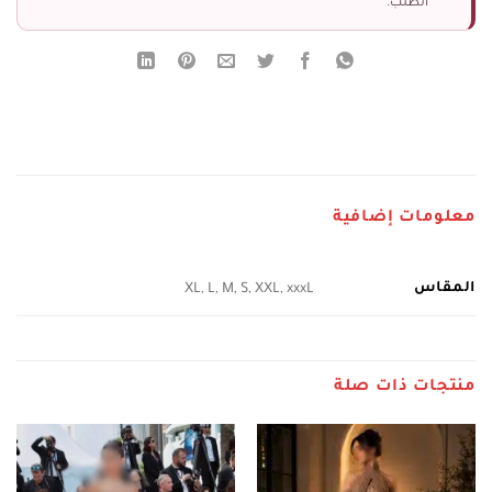
الطلب.
معلومات إضافية
المقاس
XL, L, M, S, XXL, xxxL
منتجات ذات صلة