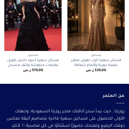
فساتين
فساتين
فستان سهرة تاوب طويل مطرز
فستان سهرة أسود دانتيل طويل
بقصة حورية وأكمام شفافة
بطبقات منفوشة وكتف منسدل
530,00
ر.س
570,00
ر.س
عن المتجر
روزيتا.. حيث يبدأ سحر أناقتك متجر روزيتا السعودية، وجهتك
الأولى للحصول على فساتين سهرة فاخرة بتصاميم أنيقة تعكس
ذوقك الرفيع وتمنحك حضورًا استثنائيًا في كل مناسبة.✨ لأنكِ