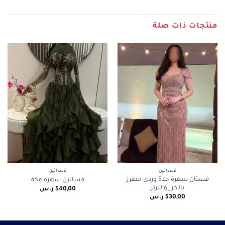
منتجات ذات صلة
فساتين
فساتين
فستان سهرة جدة وردي مطرز
فساتين سهرة مكة
بالخرز والترتر
540,00
ر.س
530,00
ر.س