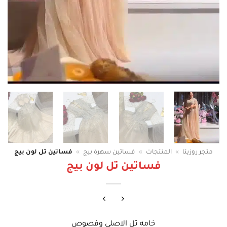
متجر روزيتا
»
المنتجات
»
فساتين سهرة بيج
»
فساتين تل لون بيج
فساتين تل لون بيج
خامه تل الاصلي وفصوص