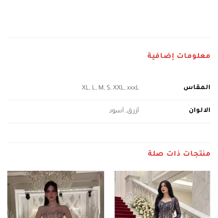
معلومات إضافية
المقاس
XL, L, M, S, XXL, xxxL
الالوان
أزرق, أسود
منتجات ذات صلة