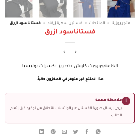
متجر روزيتا
»
المنتجات
»
فساتين سهرة زرقاء
»
فستاناسود ازرق
فستاناسود ازرق
الخامة/جورجيت كلوش +تطريز +كسرات بوليسيا
هذا المنتج غير متوفر في المخزون حالياً.
ملاحظة مهمة
!
يرجى إرسال صورة الفستان عبر الواتساب للتحقق من توفره قبل إتمام
الطلب.