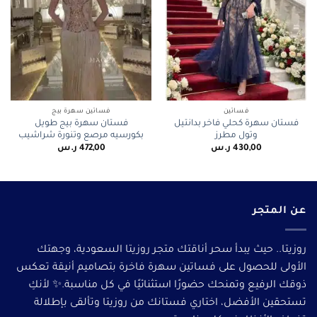
فساتين
فساتين سهرة بيج
فستان سهرة كحلي فاخر بدانتيل
فستان سهرة بيج طويل
وتول مطرز
بكورسيه مرصع وتنورة شراشيب
430,00
ر.س
472,00
ر.س
عن المتجر
روزيتا.. حيث يبدأ سحر أناقتك متجر روزيتا السعودية، وجهتك
الأولى للحصول على فساتين سهرة فاخرة بتصاميم أنيقة تعكس
ذوقك الرفيع وتمنحك حضورًا استثنائيًا في كل مناسبة.✨ لأنكِ
تستحقين الأفضل، اختاري فستانك من روزيتا وتألقى بإطلالة