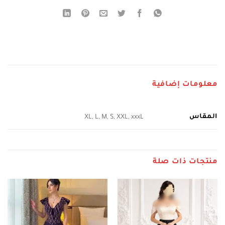
معلومات إضافية
المقاس
XL, L, M, S, XXL, xxxL
منتجات ذات صلة