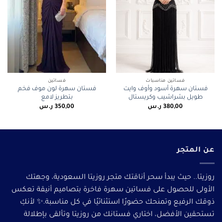
فساتين مناسبات
فساتين
فستان سهرة أسود وأوف وايت
فستان سهرة لون موف فخم
طويل بشراشيب وكريستال
بتطريز لامع
380,00
ر.س
350,00
ر.س
عن المتجر
روزيتا.. حيث يبدأ سحر أناقتك متجر روزيتا السعودية، وجهتك
الأولى للحصول على فساتين سهرة فاخرة بتصاميم أنيقة تعكس
ذوقك الرفيع وتمنحك حضورًا استثنائيًا في كل مناسبة.✨ لأنكِ
تستحقين الأفضل، اختاري فستانك من روزيتا وتألقى بإطلالة