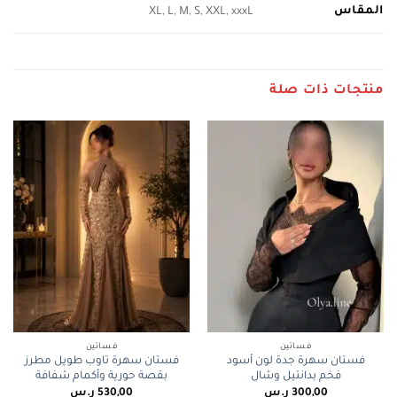
المقاس
XL, L, M, S, XXL, xxxL
منتجات ذات صلة
فساتين
فساتين
فستان سهرة جدة لون أسود
فستان سهرة تاوب طويل مطرز
فخم بدانتيل وشال
بقصة حورية وأكمام شفافة
300,00
ر.س
530,00
ر.س