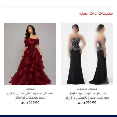
منتجات ذات صلة
فساتين مناسبات
فساتين
فستان سهرة أسود طويل
فستان سهرة عنابي فخم بتطريز
بكورسيه مطرز بالفضي والأزرق
لامع وطبقات أورجانزا
360,00
ر.س
500,00
ر.س