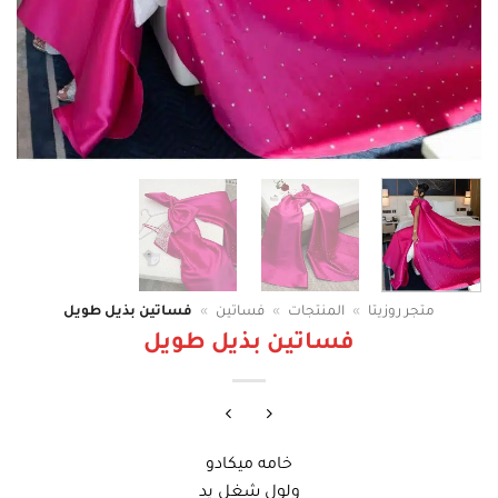
متجر روزيتا
»
المنتجات
»
فساتين
»
فساتين بذيل طويل
فساتين بذيل طويل
خامه ميكادو
ولول شغل يد