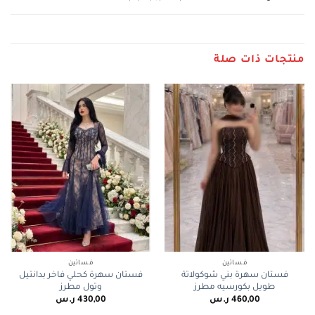
منتجات ذات صلة
فساتين
فساتين
فستان سهرة بني شوكولاتة
فستان سهرة كحلي فاخر بدانتيل
طويل بكورسيه مطرز
وتول مطرز
460,00
ر.س
430,00
ر.س