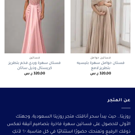
فساتين حوامل
فساتين
فستان حوامل سهرة بليسيه
فستان سهرة وردي فخم بتطريز
بتطريز لامع
كريستال وذيل ساتان
320,00
ر.س
320,00
ر.س
عن المتجر
روزيتا.. حيث يبدأ سحر أناقتك متجر روزيتا السعودية، وجهتك
الأولى للحصول على فساتين سهرة فاخرة بتصاميم أنيقة تعكس
ذوقك الرفيع وتمنحك حضورًا استثنائيًا في كل مناسبة.✨ لأنكِ