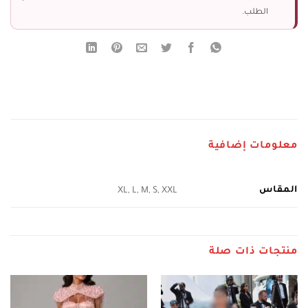
الطلب.
معلومات إضافية
المقاس
XL, L, M, S, XXL
منتجات ذات صلة