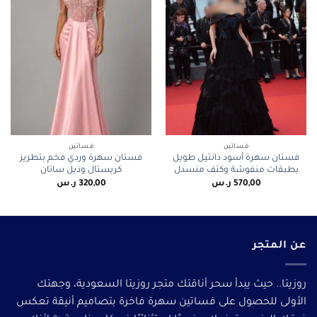
فساتين
فساتين
فستان سهرة أسود دانتيل طويل
فستان سهرة وردي فخم بتطريز
بطبقات منفوشة وكتف منسدل
كريستال وذيل ساتان
570,00
ر.س
320,00
ر.س
عن المتجر
روزيتا.. حيث يبدأ سحر أناقتك متجر روزيتا السعودية، وجهتك
الأولى للحصول على فساتين سهرة فاخرة بتصاميم أنيقة تعكس