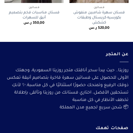
فساتين
فساتين
فستان سهرة شامبين منفوش
فستان مناسبات فخم بتصميم
بكورسيه كريستال وطبقات
أنيق للسهرات
كشكش
350,00
ر.س
520,00
ر.س
عن المتجر
روزيتا.. حيث يبدأ سحر أناقتك متجر روزيتا السعودية، وجهتك
الأولى للحصول على فساتين سهرة فاخرة بتصاميم أنيقة تعكس
ذوقك الرفيع وتمنحك حضورًا استثنائيًا في كل مناسبة.✨ لأنكِ
تستحقين الأفضل، اختاري فستانك من روزيتا وتألقى بإطلالة
تخطف الأنظار في كل مناسبة
📦 شحن سريع لجميع مدن المملكة
صفحات تهمك