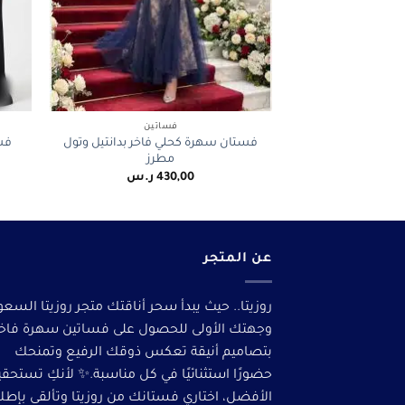
+
فساتين
فستان سهرة كحلي فاخر بدانتيل وتول
فس
مطرز
430,00
ر.س
عن المتجر
روزيتا.. حيث يبدأ سحر أناقتك متجر روزيتا السعو
وجهتك الأولى للحصول على فساتين سهرة فاخ
بتصاميم أنيقة تعكس ذوقك الرفيع وتمنحك
حضورًا استثنائيًا في كل مناسبة.✨ لأنكِ تستحق
الأفضل، اختاري فستانك من روزيتا وتألقى بإطلا