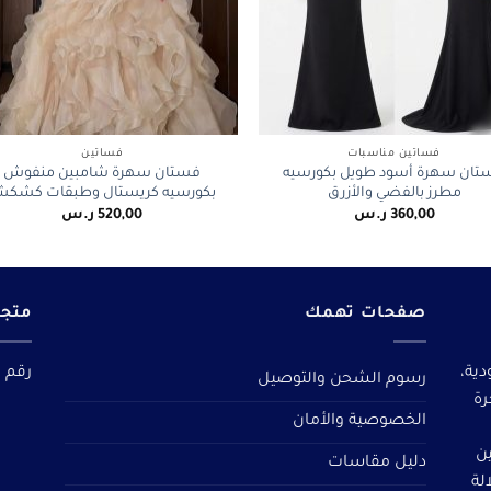
+
فساتين مناسبات
فساتين
تان سهرة أسود طويل بكورسيه
فستان سهرة شامبين منفوش
مطرز بالفضي والأزرق
بكورسيه كريستال وطبقات كشك
360,00
ر.س
520,00
ر.س
صفحات تهمك
متجر
دية،
رقم م
رسوم الشحن والتوصيل
رة
الخصوصية والأمان
ين
دليل مقاسات
لة