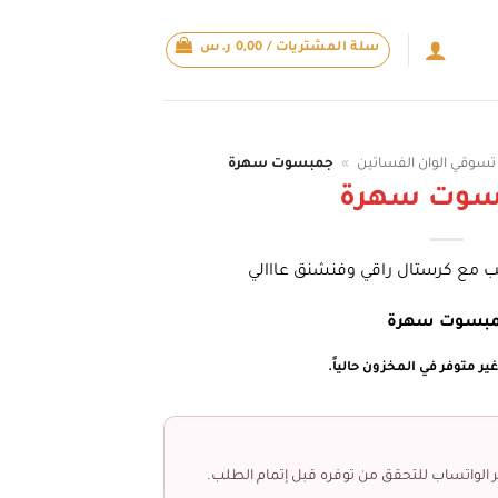
سلة المشتريات /
0,00
ر.س
تسوقي الوان الفساتين
»
جمبسوت سهرة
سوت سهرة
 مع كرستال راقي وفنشنق عااالي
بسوت سهرة
ير متوفر في المخزون حالياً.
 الواتساب للتحقق من توفره قبل إتمام الطلب.