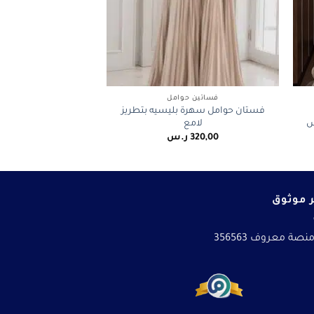
+
+
فساتين حوامل
فستان حوامل سهرة بليسيه بتطريز
ش
لامع
320,00
ر.س
 موثوق
نصة معروف 356563