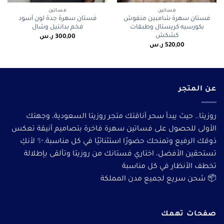
فساتين
فساتين
فستان سهرة شامبين منفوش
فستان سهرة جدة لون أسود
بكورسيه كريستال وطبقات
فخم بدانتيل وشال
كشكش
300,00
ر.س
520,00
ر.س
عن المتجر
روزيتا.. حيث يبدأ سحر أناقتك متجر روزيتا السعودية، وجهتك
الأولى للحصول على فساتين سهرة فاخرة بتصاميم أنيقة تعكس
ذوقك الرفيع وتمنحك حضورًا استثنائيًا في كل مناسبة.✨ لأنكِ
تستحقين الأفضل، اختاري فستانك من روزيتا وتألقى بإطلالة
تخطف الأنظار في كل مناسبة
📦 شحن سريع لجميع مدن المملكة
صفحات تهمك