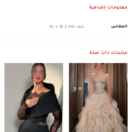
معلومات إضافية
المقاس
XL, L, M, S, XXL, xxxL
منتجات ذات صلة