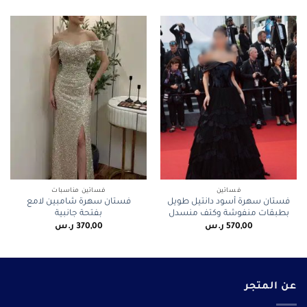
فساتين
فساتين مناسبات
فستان سهرة أسود دانتيل طويل
فستان سهرة شامبين لامع
بطبقات منفوشة وكتف منسدل
بفتحة جانبية
570,00
ر.س
370,00
ر.س
عن المتجر