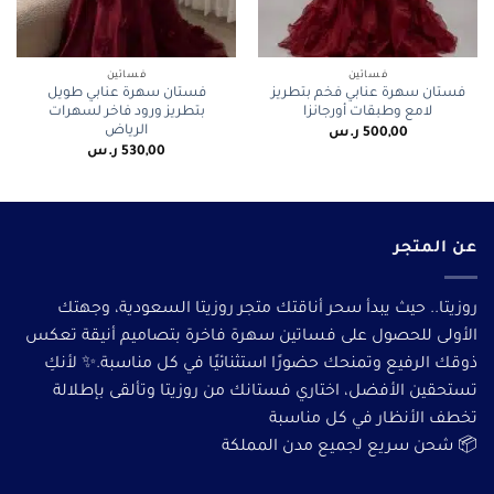
فساتين
فساتين
فستان سهرة عنابي فخم بتطريز
فستان سهرة عنابي طويل
لامع وطبقات أورجانزا
بتطريز ورود فاخر لسهرات
الرياض
500,00
ر.س
530,00
ر.س
عن المتجر
روزيتا.. حيث يبدأ سحر أناقتك متجر روزيتا السعودية، وجهتك
الأولى للحصول على فساتين سهرة فاخرة بتصاميم أنيقة تعكس
ذوقك الرفيع وتمنحك حضورًا استثنائيًا في كل مناسبة.✨ لأنكِ
تستحقين الأفضل، اختاري فستانك من روزيتا وتألقى بإطلالة
تخطف الأنظار في كل مناسبة
📦 شحن سريع لجميع مدن المملكة