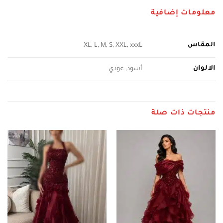
معلومات إضافية
المقاس
XL, L, M, S, XXL, xxxL
الالوان
أسود, عودي
منتجات ذات صلة