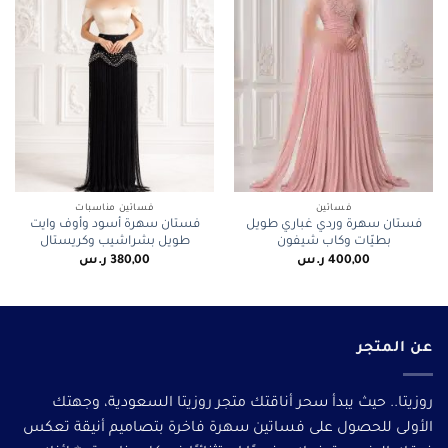
فساتين
فساتين مناسبات
فستان سهرة وردي غباري طويل
فستان سهرة أسود وأوف وايت
بطيّات وكاب شيفون
طويل بشراشيب وكريستال
400,00
ر.س
380,00
ر.س
عن المتجر
روزيتا.. حيث يبدأ سحر أناقتك متجر روزيتا السعودية، وجهتك
الأولى للحصول على فساتين سهرة فاخرة بتصاميم أنيقة تعكس