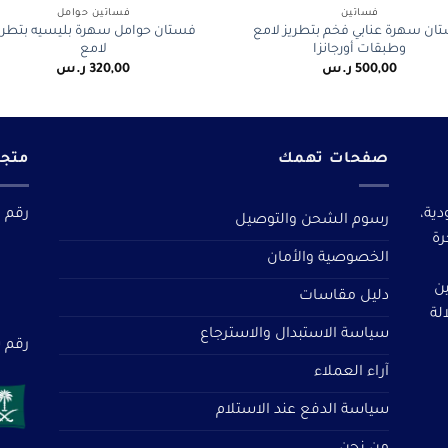
فساتين
فساتين حوامل
ان سهرة عنابي فخم بتطريز لامع
فستان حوامل سهرة بليسيه بتطري
وطبقات أورجانزا
لامع
500,00
ر.س
320,00
ر.س
صفحات تهمك
متجر
دية،
رقم م
رسوم الشحن والتوصيل
رة
الخصوصية والأمان
ين
دليل مقاسات
لة
سياسة الاستبدال والاسترجاع
رقم سجل 
آراء العملاء
سياسة الدفع عند الاستلام