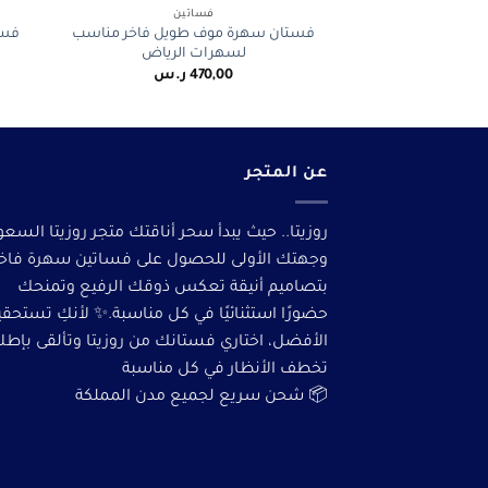
فساتين
فستان سهرة موف طويل فاخر مناسب
فست
لسهرات الرياض
470,00
ر.س
عن المتجر
روزيتا.. حيث يبدأ سحر أناقتك متجر روزيتا السعو
وجهتك الأولى للحصول على فساتين سهرة فاخ
بتصاميم أنيقة تعكس ذوقك الرفيع وتمنحك
حضورًا استثنائيًا في كل مناسبة.✨ لأنكِ تستحق
الأفضل، اختاري فستانك من روزيتا وتألقى بإطلا
تخطف الأنظار في كل مناسبة
📦 شحن سريع لجميع مدن المملكة