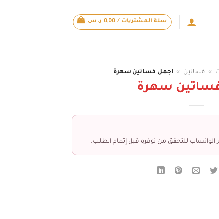
سلة المشتريات /
0,00
ر.س
ت
»
فساتين
»
اجمل فساتين سهرة
فساتين سهرة
 الواتساب للتحقق من توفره قبل إتمام الطلب.