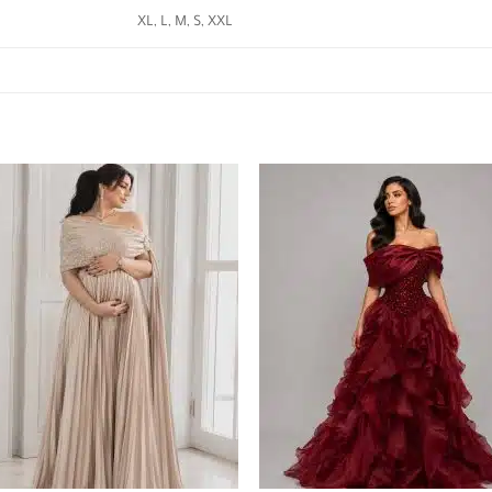
XL, L, M, S, XXL
+