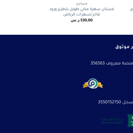
فساتين
ز
فستان سهرة عنابي طويل بتطريز ورود
فاخر لسهرات الرياض
530,00
ر.س
 موثوق
نصة معروف 356563
3550152150