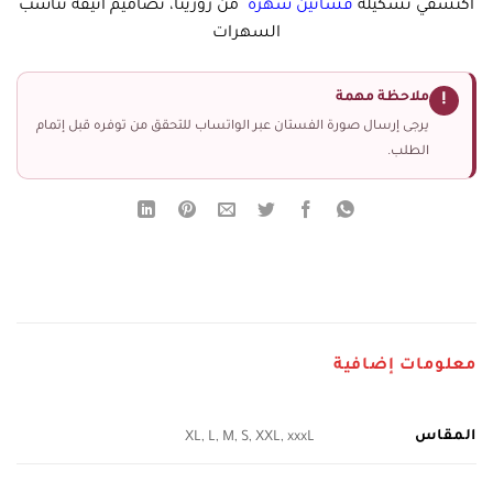
اكتشفي تشكيلة
فساتين سهرة
من روزيتا، تصاميم أنيقة تناسب
السهرات
ملاحظة مهمة
!
يرجى إرسال صورة الفستان عبر الواتساب للتحقق من توفره قبل إتمام
الطلب.
معلومات إضافية
المقاس
XL, L, M, S, XXL, xxxL