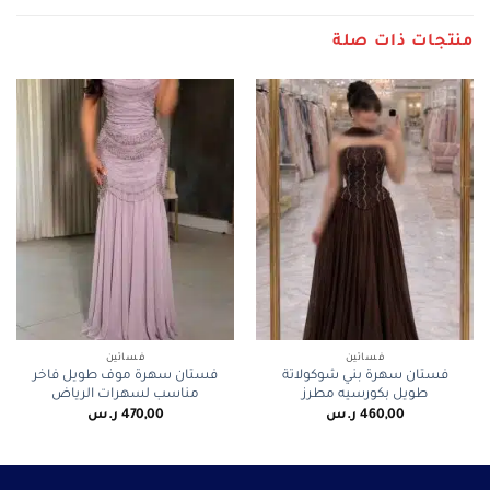
منتجات ذات صلة
فساتين
فساتين
فستان سهرة بني شوكولاتة
فستان سهرة موف طويل فاخر
طويل بكورسيه مطرز
مناسب لسهرات الرياض
460,00
ر.س
470,00
ر.س