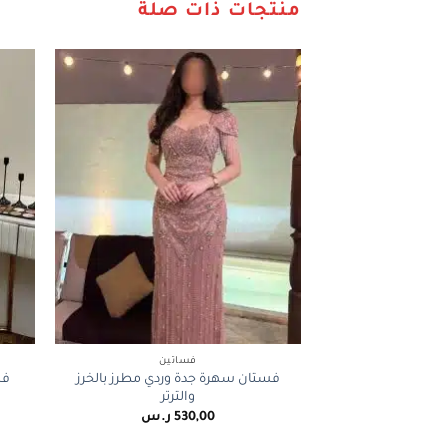
منتجات ذات صلة
+
فساتين
فستان سهرة جدة وردي مطرز بالخرز
فس
والترتر
530,00
ر.س