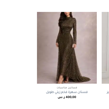
+
+
فساتين مناسبات
ز
فستان سهرة فخم زيتي طويل
400,00
ر.س