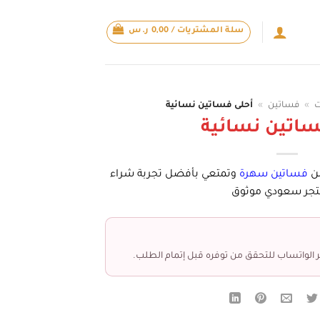
سلة المشتريات /
0,00
ر.س
ت
»
فساتين
»
أحلى فساتين نسائية
ساتين نسائية
من
فساتين سهرة
وتمتعي بأفضل تجربة شراء
تجر سعودي موثوق
 الواتساب للتحقق من توفره قبل إتمام الطلب.