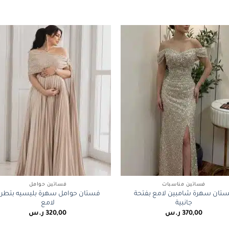
+
فساتين مناسبات
فساتين حوامل
تان سهرة شامبين لامع بفتحة
فستان حوامل سهرة بليسيه بتطري
جانبية
لامع
370,00
ر.س
320,00
ر.س