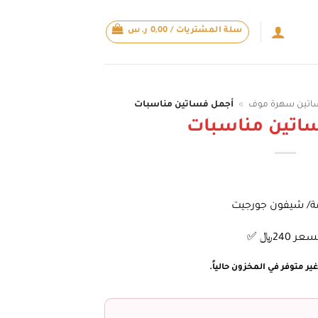
سلة المشتريات /
0,00
ر.س
اتين سهرة موف
»
أجمل فساتين مناسبات
اتين مناسبات
مة/ شيفون جورجيت
عر 240﷼ ✅
ير متوفر في المخزون حالياً.