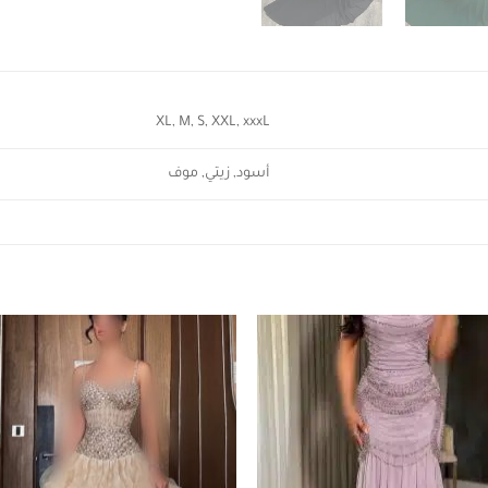
XL, M, S, XXL, xxxL
أسود, زيتي, موف