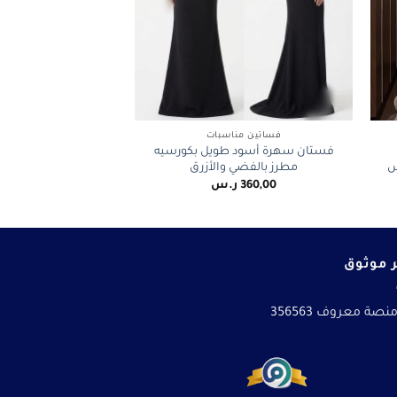
+
+
فساتين مناسبات
فستان سهرة أسود طويل بكورسيه
ش
مطرز بالفضي والأزرق
360,00
ر.س
 موثوق
نصة معروف 356563