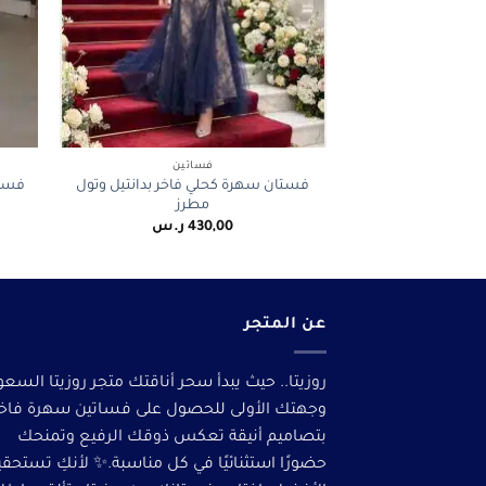
+
فساتين
فستان سهرة كحلي فاخر بدانتيل وتول
فستا
مطرز
430,00
ر.س
عن المتجر
روزيتا.. حيث يبدأ سحر أناقتك متجر روزيتا السعو
وجهتك الأولى للحصول على فساتين سهرة فاخ
بتصاميم أنيقة تعكس ذوقك الرفيع وتمنحك
حضورًا استثنائيًا في كل مناسبة.✨ لأنكِ تستحق