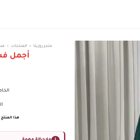
سوقي الوان الفساتين
متجر روزيتا
»
المنتجات
»
فس
أجمل فس
الخا
الس
هذا المنتج غ
ملاحظة مهمة