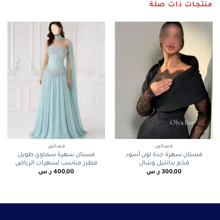
منتجات ذات صلة
فساتين
فساتين
فستان سهرة جدة لون أسود
فستان سهرة سماوي طويل
فخم بدانتيل وشال
مطرز مناسب لسهرات الرياض
300,00
ر.س
400,00
ر.س