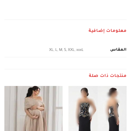
معلومات إضافية
المقاس
XL, L, M, S, XXL, xxxL
منتجات ذات صلة