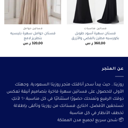
فساتين مناسبات
فساتين حوامل
فستان سهرة أسود طويل
فستان حوامل سهرة بليسيه
بكورسيه مطرز بالفضي والأزرق
بتطريز لامع
360,00
ر.س
320,00
ر.س
عن المتجر
روزيتا.. حيث يبدأ سحر أناقتك متجر روزيتا السعودية، وجهتك
الأولى للحصول على فساتين سهرة فاخرة بتصاميم أنيقة تعكس
ذوقك الرفيع وتمنحك حضورًا استثنائيًا في كل مناسبة.✨ لأنكِ
تستحقين الأفضل، اختاري فستانك من روزيتا وتألقى بإطلالة
تخطف الأنظار في كل مناسبة
📦 شحن سريع لجميع مدن المملكة