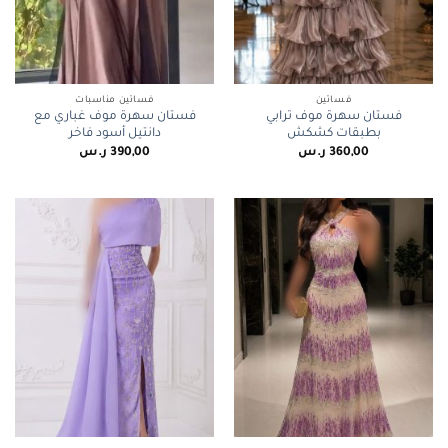
فساتين
فساتين مناسبات
فستان سهرة موف ترابي
فستان سهرة موف غباري مع
بطبقات كشكش
دانتيل أسود فاخر
360,00
ر.س
390,00
ر.س