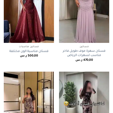
فساتين
فساتين مناسبات
فستان سهرة موف طويل فاخر
فستان مناسبة الون مختلفة
مناسب لسهرات الرياض
500,00
ر.س
470,00
ر.س