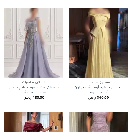
فساتين مناسبات
فساتين مناسبات
فستان سهرة أوف شولدر لون
فستان سهرة موف فاتح مطرز
أصفر وموف
بقصة منفوشة
340,00
ر.س
480,00
ر.س