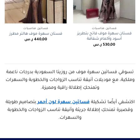
فساتين مناسبات
فساتين مناسبات
فستان سهرة موف فاتح بتطريز
فستان سهرة موف هالتر مطرز
أسود وأكمام شفافة
440,00
ر.س
530,00
ر.س
تسوقي فساتين سهرة موف من روزيتا السعودية بدرجات ناعمة
وملكية، مع موديلات أنيقة تناسب الزواجات والخطوبة والسهرات
وتمنحكِ إطلالة راقية ومميزة.
اكتشفي أيضًا تشكيلة
فساتين سهرة لون أحمر
بتصاميم طويلة
وقصيرة تمنحكِ إطلالة جريئة وأنيقة تناسب الزواجات والخطوبة
والسهرات.