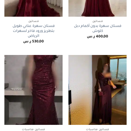
فساتين
فساتين
فستان سهرة بدون أكمام دبل
فستان سهرة عنابي طويل
كلوش
بتطريز ورود فاخر لسهرات
الرياض
400,00
ر.س
530,00
ر.س
فساتين مناسبات
فساتين مناسبات