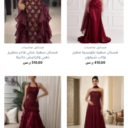
فساتين مناسبات
فساتين مناسبات
فستان سهرة بكورسيه مطرز
فستان سهرة عنابي فاخر بتطريز
وكاب شيفون
ذهبي وكرانيش جانبية
410,00
ر.س
510,00
ر.س