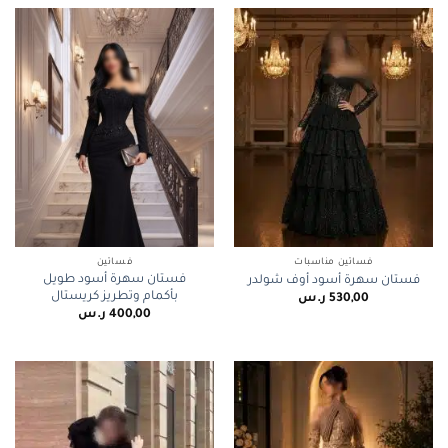
فساتين مناسبات
فساتين
فستان سهرة أسود طويل
فستان سهرة أسود أوف شولدر
بأكمام وتطريز كريستال
530,00
ر.س
400,00
ر.س