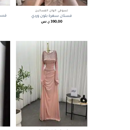
+
تسوقي الوان الفساتين
فستا
فستان سهرة بلون وردي
390,00
ر.س
+