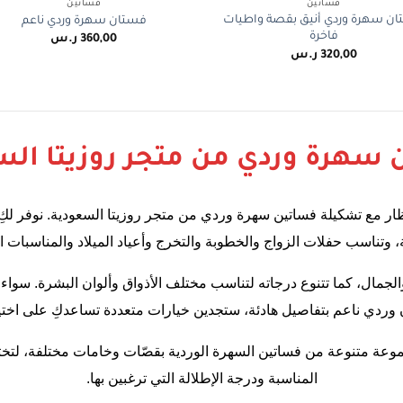
فساتين
فساتين
ن سهرة وردي أنيق بقصة واطيات
فستان سهرة وردي ناعم
فاخرة
360,00
ر.س
320,00
ر.س
 سهرة وردي من متجر روزيتا ال
ظار مع تشكيلة فساتين سهرة وردي من متجر روزيتا السعودية. نوفر لكِ 
، وتناسب حفلات الزواج والخطوبة والتخرج وأعياد الميلاد والمناسبات ا
 والجمال، كما تتنوع درجاته لتناسب مختلف الأذواق وألوان البشرة. سو
 وردي ناعم بتفاصيل هادئة، ستجدين خيارات متعددة تساعدكِ على اختيا
موعة متنوعة من فساتين السهرة الوردية بقصّات وخامات مختلفة، لتخ
المناسبة ودرجة الإطلالة التي ترغبين بها.