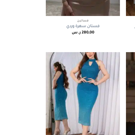
+
+
فساتين
فستان سهرة وردي
280,00
ر.س