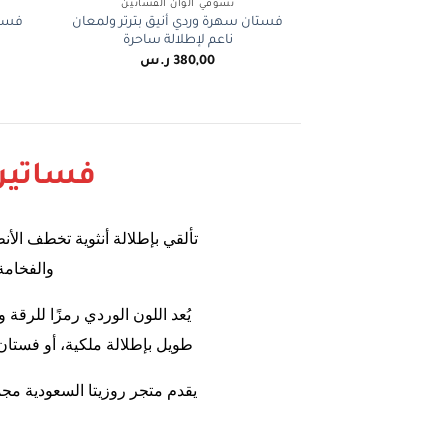
تسوقي الوان الفساتين
فستان سهرة وردي أنيق بترتر ولمعان
فستا
ناعم لإطلالة ساحرة
380,00
ر.س
فساتين
تألقي بإطلالة أنثوية تخطف الأن
والفخامة
يُعد اللون الوردي رمزًا للرقة
طويل بإطلالة ملكية، أو فستان
يقدم متجر روزيتا السعودية مج