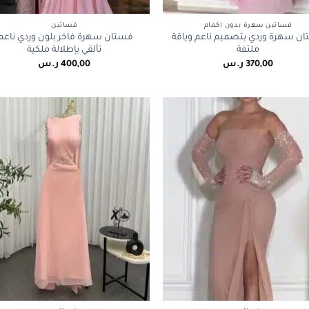
+
فساتين سهرة بدون أكمام
فساتين
ن سهرة وردي بتصميم ناعم وياقة
فستان سهرة فاخر بلون وردي ناعم:
ملتفة
تألقي بإطلالة ملكية
370,00
ر.س
400,00
ر.س
+