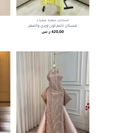
+
فساتين سهرة صفراء
فستان ناعم لون وردي واصفر
420,00
ر.س