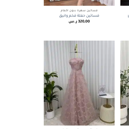
+
+
فساتين سهرة بدون أكمام
فساتين حفلة فخم وانيق
320,00
ر.س
+
+