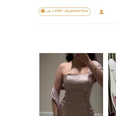
سلة المشتريات /
0,00
ر.س