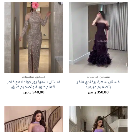
فساتين مناسبات
فساتين مناسبات
فستان سهرة برغندي فاخر
فستان سهرة روز جولد لامع فاخر
بتصميم ميرميد
بأكمام طويلة وتصميم ضيق
350,00
ر.س
540,00
ر.س