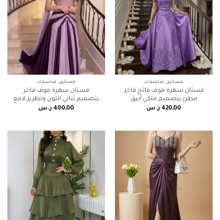
فساتين مناسبات
فساتين مناسبات
فستان سهرة موف فاتح فاخر
فستان سهرة موف فاخر
مطرز بتصميم ملكي أنيق
بتصميم ثنائي اللون وتطريز لامع
420,00
ر.س
400,00
ر.س