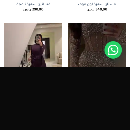
فستان سهرة لون موف
فساتين سهرة ناعمة
340,00
ر.س
290,00
ر.س
فساتين
فساتين سهرة محتشمة
فستان سهرة فصوص كرستال
فستان سهره لون اسود وموف
وشال
260,00
ر.س
450,00
ر.س