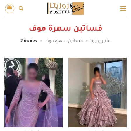
خطي
لمحتوى
فساتين سهرة موف
متجر روزيتا
»
فساتين سهرة موف
»
صفحة 2