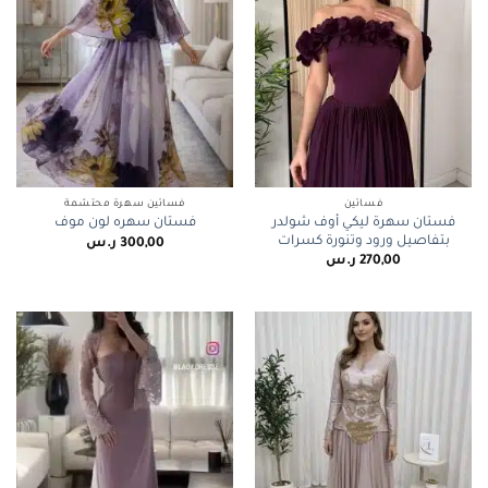
فساتين
فساتين سهرة محتشمة
فستان سهرة ليكي أوف شولدر
فستان سهره لون موف
بتفاصيل ورود وتنورة كسرات
300,00
ر.س
270,00
ر.س